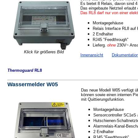
Es bietet 8 Relais, davon sind 4
Das eingebaute Netzteil erlaubt
Das RL8 darf nur von einer elekt
Montagegehäuse
Relais Interface RL8 auf
2 Endhalter
RJ45 "Feedthrough"
Lieferg.
ohne
230V~ Ansch
Klick für größeres Bild
Innenansicht
Dokumentatio
Thermoguard
RL8
Wassermelder W05
Das neue Modell W05 verfügt ü
können sowie einen internen Pi
mit Quittierungsfunktion.
Montagegehäuse
Sensorcontroller SC1eS 
Hutschienen-Schaltnetzt
Alarmrelais-Kanal-Besch
2 Endhalter
RJ45 "Feedthrough"