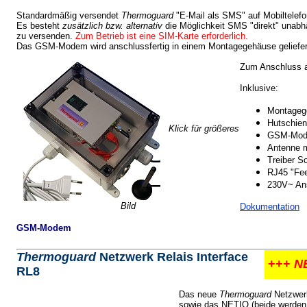
Standardmäßig versendet
Thermoguard
"E-Mail als SMS" auf Mobiltelefo
Es besteht
zusätzlich bzw. alternativ
die Möglichkeit SMS "direkt" unab
zu versenden.
Zum Betrieb ist eine SIM-Karte erforderlich.
Das GSM-Modem wird anschlussfertig in einem Montagegehäuse geliefert
Zum Anschluss an
Inklusive:
Montageg
Hutschien
Klick für größeres
GSM-Mo
Antenne 
Treiber So
RJ45 "Fee
230V~ An
Bild
Dokumentation
GSM-Modem
Thermoguard
Netzwerk Relais Interface
+++
NE
RL8
Das neue
Thermoguard
Netzwerk
sowie das NETIO (beide werden a