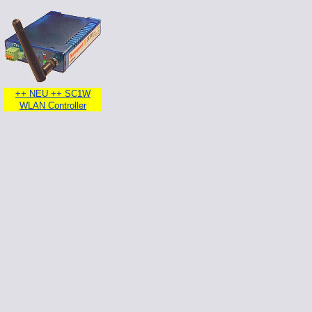
++ NEU ++ SC1W
WLAN Controller