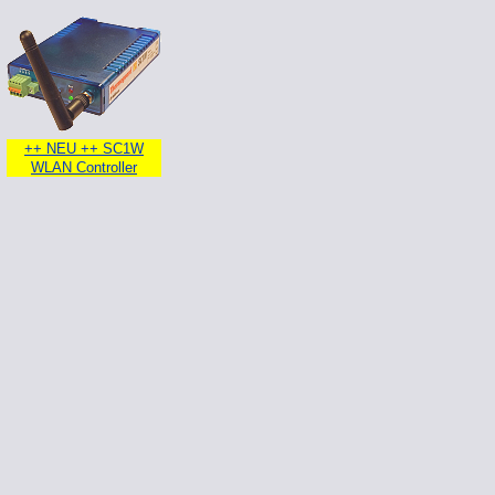
++ NEU ++ SC1W
WLAN Controller