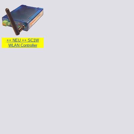
++ NEU ++ SC1W
WLAN Controller